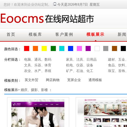
|
您好！欢迎来到企业仿站定制。
今天是2026年8月7日 星期五
首页
模板库
客户案例
模板展示
新闻
颜色筛选：
分栏筛选：
电脑、通讯、数码
家具、洁具、日用品
建材、五金
文具、乐器、体育
机电、仪器、设备
食品、饮料
农业、水产、养殖
矿产、石油、化工
珠宝、首饰
英文外贸
网店购物
宽屏企业
通用模板
模板类别：
模板展示>
婚庆、摄影、影楼
：