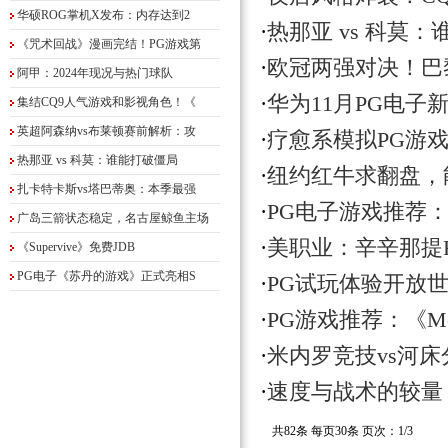
华硕ROG掌机X发布：内存达到2
·
热那亚 vs 科莫
《咒术回战》漫画完结！PG游戏第
·
欧冠两强对决！巴
阿甲：2024年现况与热门球队
·
华为11月PG电
集结CQ9人气游戏和影视角色！《
英超阿森纳vs布莱顿赛前解析：攻
·
疗愈系模拟PG游戏《
热那亚 vs 科莫：谁能打破僵局
·
纽约红牛求翻盘，
扎卡特卡斯vs塔巴蒂奥：本季最强
·
PG电子游戏推荐
广岛三箭状态稳定，名古屋鲸鱼主场
·
美职业：辛辛那提F
《Supervive》免费JDB
PG电子《苏丹的游戏》正式亮相S
·
PG试玩体验开放世界犯
·
PG游戏推荐：《Mou
·
米内罗竞技vs河
·
速度与战术的较量
共82条 每页30条 页次：1/3