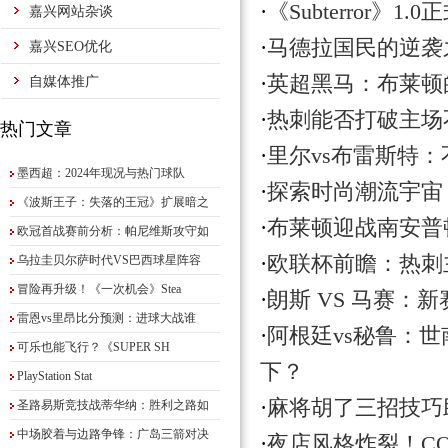
·
《Subterror
嘉兴网站杂谈
·
马德拉国民的逆袭
嘉兴SEO优化
·
英超黑马：布莱顿
自媒体推广
·
热刺能否打破主场
热门文章
·
里尔vs布雷斯特
墨西超：2024年现况与热门球队
·
探索时尚潮流宇宙！
《波斯王子：失落的王冠》扩展暗之
·
布莱顿迎战南安普
欧冠首战赛前分析：帕尼维斯攻守如
·
欧联杯前瞻：热刺
乌拉圭贝尔萨时代VS巴西球星阵容
冒险再升级！《一次机会》Stea
·
朗斯 VS 马赛：
雷恩vs里昂比分预测：进球大战谁
·
阿根廷vs秘鲁：
可乐也能飞行？《SUPER SH
下？
PlayStation Stat
·
麻将胡了三招技巧
圣路易斯竞技战蒂华纳：胜利之路如
中场胶着与边路争锋：广岛三箭对决
·
夜店风格炸裂！C