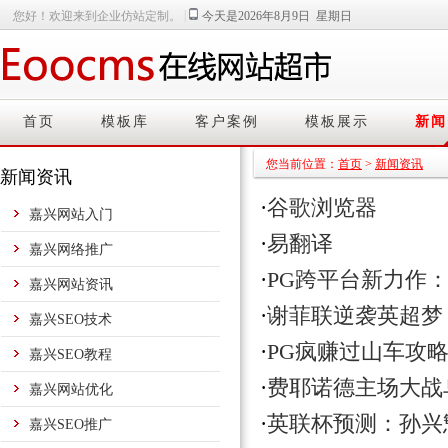
|
您好！欢迎来到企业仿站定制。
今天是2026年8月9日 星期日
首页
模板库
客户案例
模板展示
新闻
您当前位置：
首页
>
新闻资讯
新闻资讯
·
谷歌浏览器
嘉兴网站入门
·
易翻译
嘉兴网络推广
·
PG跨平台新力作
嘉兴网站资讯
·
谢菲联逆袭英超梦
嘉兴SEO技术
·
PG疯赚过山车攻
嘉兴SEO教程
·
费耶诺德主场大战
嘉兴网站优化
·
英联杯预测：孙兴
嘉兴SEO推广